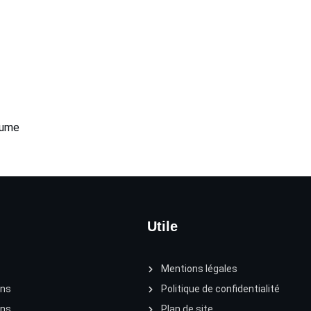
aume
Utile
Mentions légales
ons
Politique de confidentialité
ons
Plan de site