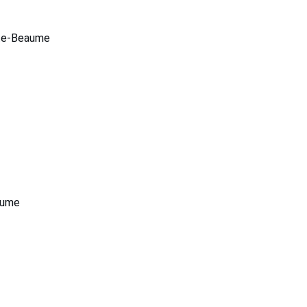
nte-Beaume
aume