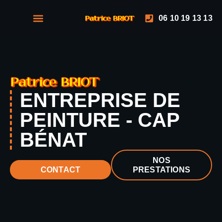
06 10 19 13 13
NOS PRESTATIONS
NOS RÉALISATIONS
ENTREPRISE DE
PEINTURE - CAP
BÉNAT
NOS
PRESTATIONS
CONTACT