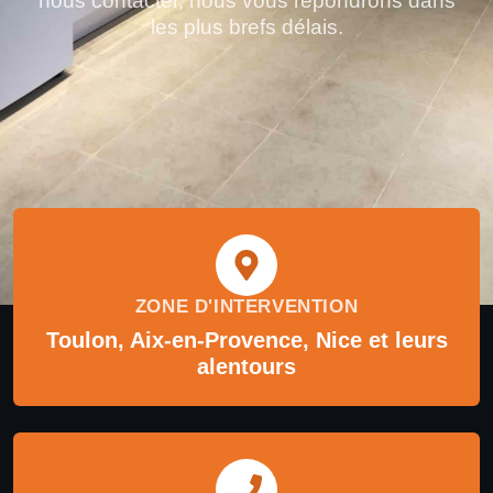
nous contacter, nous vous répondrons dans
les plus brefs délais.
ZONE D'INTERVENTION
Toulon, Aix-en-Provence, Nice et leurs
alentours