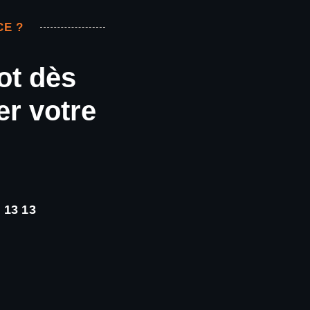
CE ?
ot dès
er votre
 13 13