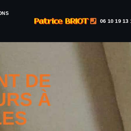
ONS
06 10 19 13 
NT DE
URS À
LES