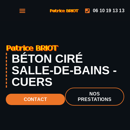
06 10 19 13 13
NOS PRESTATIONS
NOS RÉALISATIONS
BÉTON CIRÉ
SALLE-DE-BAINS -
CUERS
NOS
PRESTATIONS
CONTACT