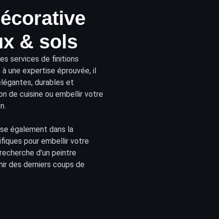
décorative
x & sols
des
services
de finitions
à une expertise éprouvée, il
élégantes, durables et
n de cuisine ou embellir votre
n.
lise également dans la
fiques pour embellir votre
 recherche d’un peintre
nir des derniers coups de