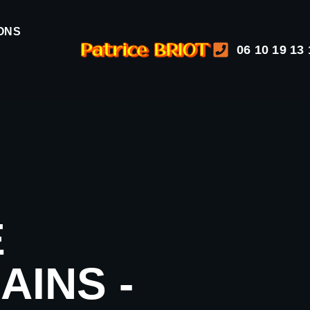
ONS
06 10 19 13 
É
AINS -