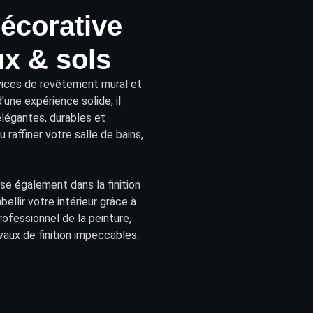
décorative
x & sols
vices
de
revêtement
mural et
’une expérience solide, il
élégantes, durables et
raffiner votre salle de bains,
ise également dans la finition
llir votre intérieur grâce à
rofessionnel de la peinture,
vaux de finition impeccables.