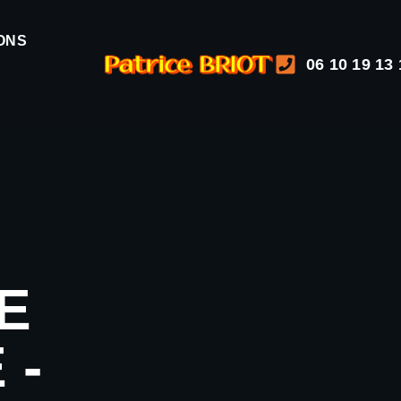
ONS
06 10 19 13 
E
 -